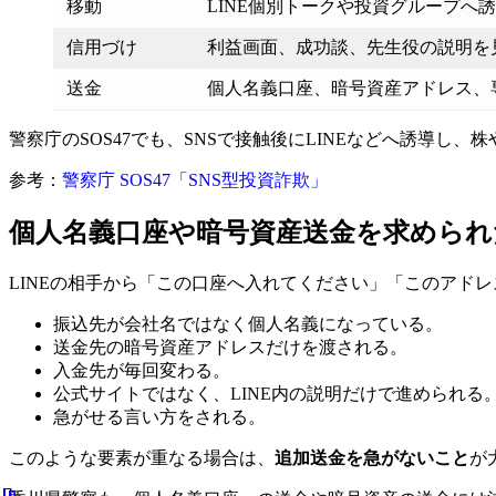
移動
LINE個別トークや投資グループへ
信用づけ
利益画面、成功談、先生役の説明を
送金
個人名義口座、暗号資産アドレス、
警察庁のSOS47でも、SNSで接触後にLINEなどへ誘導し
参考：
警察庁 SOS47「SNS型投資詐欺」
個人名義口座や暗号資産送金を求められ
LINEの相手から「この口座へ入れてください」「このアド
振込先が会社名ではなく個人名義になっている。
送金先の暗号資産アドレスだけを渡される。
入金先が毎回変わる。
公式サイトではなく、LINE内の説明だけで進められる
急がせる言い方をされる。
このような要素が重なる場合は、
追加送金を急がないこと
が