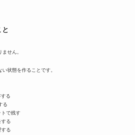
こと
りません。
ない状態を作ることです。
存する
する
ットで残す
モする
理する